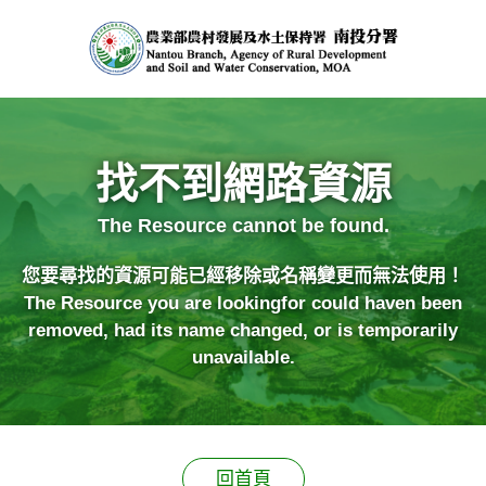
農
業
部
農
村
發
展
及
水
土
保
持
署
全
找不到網路資源
球
資
訊
網-
南
The Resource cannot be found.
投
分
署
全
您要尋找的資源可能已經移除或名稱變更而無法使用！
球
資
訊
The Resource you are lookingfor could haven been
網
removed, had its name changed, or is temporarily
unavailable.
回首頁