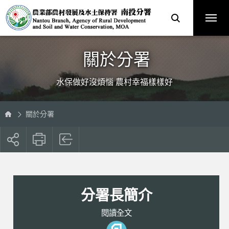
跳
農
到
業
主
部
要
農
內
村
容
發
區
展
塊
及
水
土
保
關於分署
持
署
南
投
分
水保做好沒煩惱 農村幸福樣樣好
署
全
球
資
訊
網
關於分署
展
開
社
群
按
鈕
分署長簡介
閱讀全文