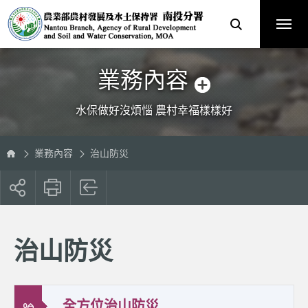
跳
農
到
業
主
部
要
農
內
村
容
發
區
展
塊
及
水
土
保
業務內容
持
署
南
投
分
水保做好沒煩惱 農村幸福樣樣好
署
全
球
資
訊
網
業務內容
治山防災
展
開
社
群
按
治山防災
鈕
全方位治山防災