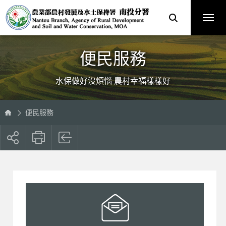
跳
農
到
業
主
部
要
農
內
村
容
發
區
展
塊
及
水
土
保
便民服務
持
署
南
投
分
水保做好沒煩惱 農村幸福樣樣好
署
全
球
資
訊
網
便民服務
展
開
社
群
按
鈕