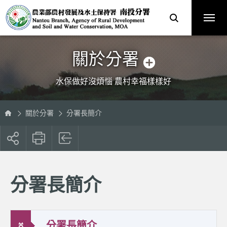
跳
農
到
業
主
部
要
農
內
村
容
發
區
展
塊
及
水
土
保
關於分署
持
署
南
投
分
水保做好沒煩惱 農村幸福樣樣好
署
全
球
資
訊
網
關於分署
分署長簡介
展
開
社
群
按
分署長簡介
鈕
分署長簡介