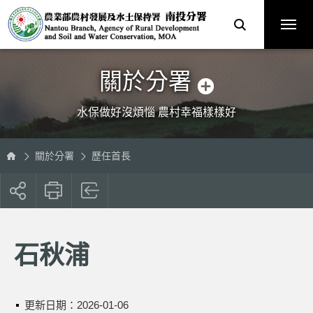
跳
農
到
業
主
部
要
農
內
村
容
發
區
展
塊
及
水
土
保
關於分署
持
署
南
投
分
水保做好沒煩惱 農村幸福樣樣好
署
全
球
資
訊
網
關於分署
歷任首長
展
開
社
群
按
石秋浦
鈕
更新日期：
2026-01-06