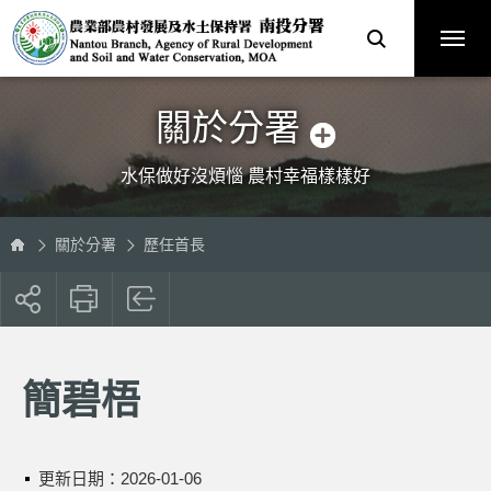
跳
農
到
業
主
部
要
農
內
村
容
發
區
展
塊
及
水
土
保
關於分署
持
署
南
投
分
水保做好沒煩惱 農村幸福樣樣好
署
全
球
資
訊
網
關於分署
歷任首長
展
開
社
群
按
簡碧梧
鈕
更新日期：
2026-01-06