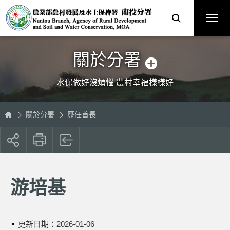
跳
農
到
業
主
部
要
農
內
村
容
發
區
展
塊
及
水
土
保
關於分署
持
署
南
投
分
水保做好沒煩惱 農村幸福樣樣好
署
全
球
資
訊
網
關於分署
歷任首長
展
開
社
群
按
游培基
鈕
更新日期：
2026-01-06