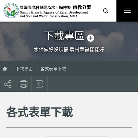
跳
農
到
業
主
部
要
農
內
村
容
發
區
展
塊
及
水
土
保
下載專區
持
署
南
投
分
水保做好沒煩惱 農村幸福樣樣好
署
全
球
資
訊
網
下載專區
各式表單下載
展
開
社
群
按
各式表單下載
鈕