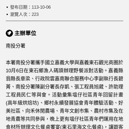
發布日期：
113-10-06
瀏覽人次：223
主辦單位
南投分署
本署南投分署攜手國立嘉義大學與嘉義東石觀光商圈於
10月6日在東石鄉漁人碼頭辦理野餐派對活動。嘉義縣
翁縣長章梁、行政院雲嘉南聯合服務中心李副執行長碧
菁、南投分署陳副分署長存凱、張工程員旭葳、許助理
工程員民仁等與會。活動彙集塭仔社區青年回留計畫
(高年級烘焙坊)、鄉村永續發展協會青年體驗活動、好
美社區、向禾休閒農場、青年文創市集、農村市集及在
地青農等共同參與，晚上更有塭仔社區青年們運用在地
食材所辦理文化餐桌饗宴(東石里海文化餐桌)，讓遊客