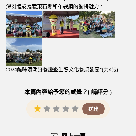
深刻體驗嘉義東石鄉和布袋鎮的獨特魅力。
2024鹹味浪潮野餐趣暨生態文化餐桌饗宴*(共4張)
本篇內容給予您的感覺？( 請評分 )