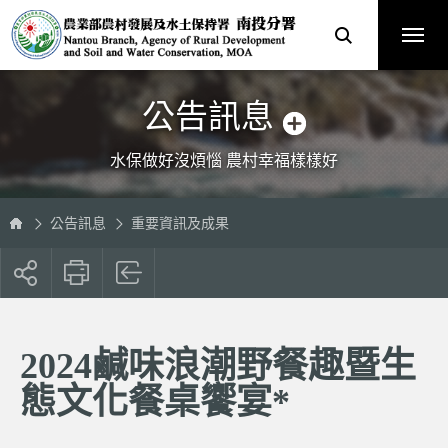
跳
農
到
業
主
部
要
農
內
村
容
發
區
展
塊
及
水
土
保
公告訊息
持
署
南
投
分
水保做好沒煩惱 農村幸福樣樣好
署
全
球
資
訊
網
公告訊息
重要資訊及成果
展
開
社
群
按
2024鹹味浪潮野餐趣暨生
鈕
態文化餐桌饗宴*