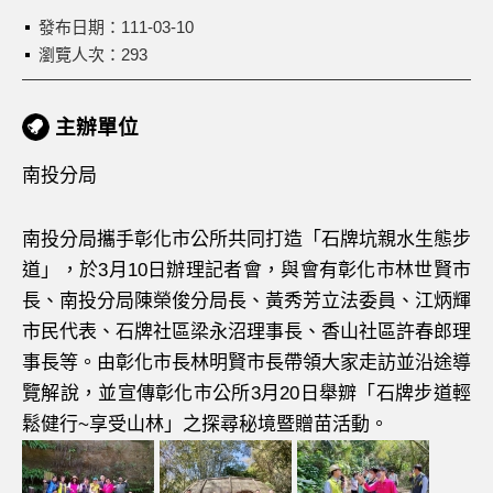
發布日期：
111-03-10
瀏覽人次：293
主辦單位
南投分局
南投分局攜手彰化市公所共同打造「石牌坑親水生態步
道」，於3月10日辦理記者會，與會有彰化市林世賢市
長、南投分局陳榮俊分局長、黃秀芳立法委員、江炳輝
市民代表、石牌社區梁永沼理事長、香山社區許春郎理
事長等。由彰化市長林明賢市長帶領大家走訪並沿途導
覽解說，並宣傳彰化市公所3月20日舉辧「石牌步道輕
鬆健行~享受山林」之探尋秘境暨贈苗活動。