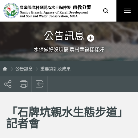
跳
農
到
業
主
部
要
農
內
村
容
發
區
展
塊
及
水
土
保
公告訊息
持
署
南
投
分
水保做好沒煩惱 農村幸福樣樣好
署
全
球
資
訊
網
公告訊息
重要資訊及成果
展
開
社
群
按
「石牌坑親水生態步道」
鈕
記者會