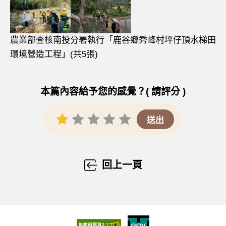
農業部查核南投分署執行「鹿谷鄉秀峰村坪仔頂水梯田
環境營造工程」(共5張)
本篇內容給予您的感覺？( 請評分 )
回上一頁