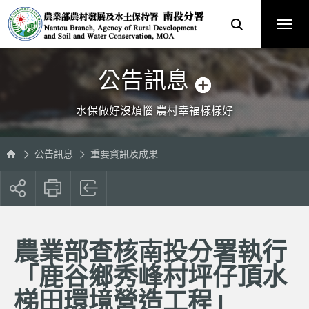
跳
農
到
業
主
部
要
農
內
村
容
發
區
展
塊
及
水
土
保
公告訊息
持
署
南
投
分
水保做好沒煩惱 農村幸福樣樣好
署
全
球
資
訊
網
公告訊息
重要資訊及成果
展
開
社
群
按
農業部查核南投分署執行
鈕
「鹿谷鄉秀峰村坪仔頂水
梯田環境營造工程」