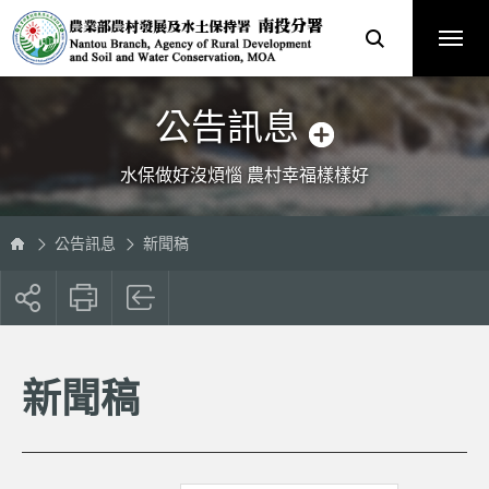
跳
農
到
業
主
部
要
農
內
村
容
發
區
展
塊
及
水
土
保
公告訊息
持
署
南
投
分
水保做好沒煩惱 農村幸福樣樣好
署
全
球
資
訊
網
公告訊息
新聞稿
展
開
社
群
按
新聞稿
鈕