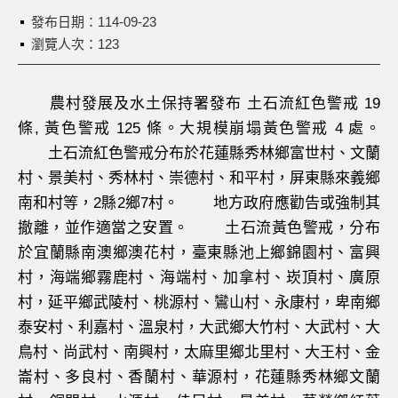
發布日期：
114-09-23
瀏覽人次：123
農村發展及水土保持署發布 土石流紅色警戒 19
條, 黃色警戒 125 條。大規模崩塌黃色警戒 4 處。
土石流紅色警戒分布於花蓮縣秀林鄉富世村、文蘭
村、景美村、秀林村、崇德村、和平村，屏東縣來義鄉
南和村等，2縣2鄉7村。 地方政府應勸告或強制其
撤離，並作適當之安置。 土石流黃色警戒，分布
於宜蘭縣南澳鄉澳花村，臺東縣池上鄉錦園村、富興
村，海端鄉霧鹿村、海端村、加拿村、崁頂村、廣原
村，延平鄉武陵村、桃源村、鸞山村、永康村，卑南鄉
泰安村、利嘉村、溫泉村，大武鄉大竹村、大武村、大
鳥村、尚武村、南興村，太麻里鄉北里村、大王村、金
崙村、多良村、香蘭村、華源村，花蓮縣秀林鄉文蘭