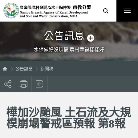
跳
農
到
業
主
部
要
農
內
村
容
發
區
展
塊
及
水
土
保
公告訊息
持
署
南
投
分
水保做好沒煩惱 農村幸福樣樣好
署
全
球
資
訊
網
公告訊息
新聞稿
展
開
社
群
按
樺加沙颱風 土石流及大規
鈕
模崩塌警戒區預報 第8報