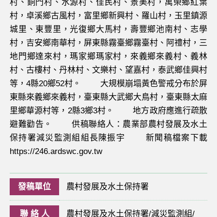
村、銅門村、水源村、佳民村、景美村，萬榮鄉紅葉
村，卓溪鄉古風村，富里鄉新興村、羅山村，玉里鎮源
城里、東豐里，光復鄉大馬村，壽豐鄉池南村、志學
村，吉安鄉南華村，屏東縣霧臺鄉霧臺村、阿禮村，三
地門鄉達來村，瑪家鄉瑪家村，來義鄉來義村、義林
村、古樓村、丹林村、文樂村、望嘉村，泰武鄉佳興村
等，4縣20鄉52村。 大規模崩塌黃色警戒分布於屏
東縣來義鄉來義村，臺東縣大武鄉大鳥村，臺東縣太麻
里鄉華源村等，2縣3鄉3村。 地方政府應進行疏散
避難勸告。 供稿聯絡人：農業部農村發展及水土
保持署減災監測組組長陳振宇 新聞稿檔案下載
https://246.ardswc.gov.tw
發稿單位
農村發展及水土保持署
聯 絡 人
農村發展及水土保持署/減災監測組/