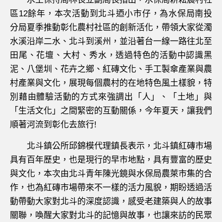
區12餘年，本次活動到北斗迺小市仔，為水保局南投
分局夏季推動彰化農村社區的創新活化，帶領大家從濁
水溪沿岸二水、北斗到溪州，並沿著台一線一路往北至
田尾、花壇、大村、秀水，透過特色的活動中認識黑
泥、八堡圳、花卉之鄉、紅磚文化、手工製傘產業與農
村產業與文化，展現每個農村的在地特色風土樣貌，特
別藉由體驗活動的方式來強調出「人」、「土地」與
「生活文化」之間緊密的互動關係，今年夏天，讓我們
順著河流到彰化去旅行!
北斗鎮公所邱錦模代理鎮長表示，北斗鎮紅磚市場
具有百年歷史，也是現行的早市地點，具有豐富的歷史
與文化，本次由北斗青年陳光鏡與水保局農萊市集的合
作，也為紅磚市場帶來不一樣的活力風貌，期盼透過活
動帶動大家對北斗的深度認識，感受老建築與人的故事
關聯，喚醒大家對北斗的記憶與故事，也讓來訪的民眾