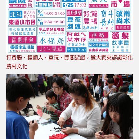
打香腸、捏麵人、童玩、闖關遊戲，邀大家來認識彰化
農村文化