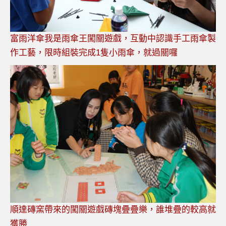
富雨洋傘我是雨傘王闖關遊戲，互動中認識手工雨傘製
作工藝，限時組裝完成1隻小雨傘，就過關囉
順達磚窯帶來的闖關遊戲磚塊疊疊樂，誰堆疊的較高就
獲勝