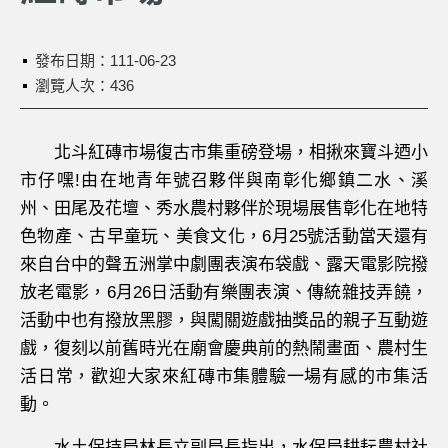
發布日期：
111-06-23
瀏覽人次：436
北斗紅磚市場復古市集重磅登場，相揪來寶斗迺小
市仔嘿!由在地青年號召夥伴與南彰化鄉鎮二水、溪
州、田尾及花壇、秀水農村夥伴於現場展售彰化在地特
色物產、古早童玩、美食文化，6月25號活動當天還有
來自台中的聲五洲掌中劇團表演布袋戲、露天電影院撥
放老電影，6月26日活動有樂團表演、傳統雜技弄饒，
活動中也有撥放黑膠，與闖關遊戲抽獎品的親子互動遊
戲，復刻以前舊時光在廟會慶典前的熱鬧畫面、農村生
活日常，歡迎大家來紅磚市集體驗一場有感的市集活
動。
水土保持局林長立副局長指出，水保局耕耘農村社