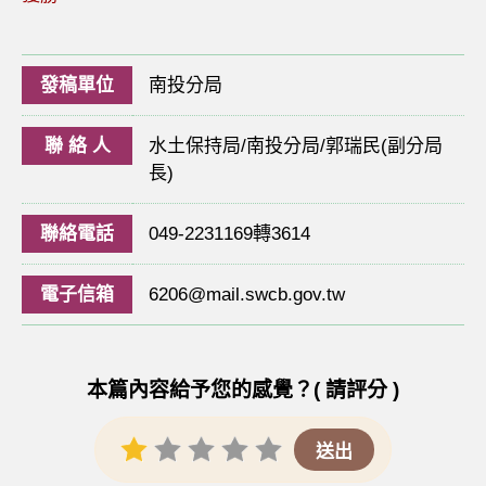
發稿單位
南投分局
聯 絡 人
水土保持局/南投分局/郭瑞民(副分局
長)
聯絡電話
049-2231169轉3614
電子信箱
6206@mail.swcb.gov.tw
本篇內容給予您的感覺？( 請評分 )