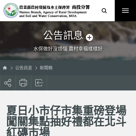
跳
農
到
業
主
部
要
農
內
村
容
發
區
展
塊
及
水
土
保
公告訊息
持
署
南
投
分
水保做好沒煩惱 農村幸福樣樣好
署
全
球
資
訊
網
公告訊息
新聞稿
展
開
社
群
按
夏日小市仔市集重磅登場
鈕
闖關集點抽好禮都在北斗
紅磚市場