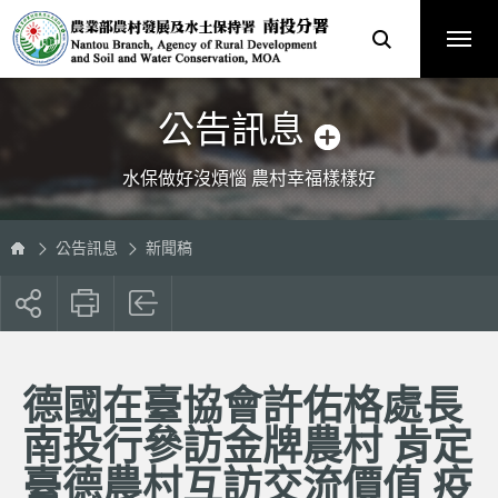
跳
農
到
業
主
部
要
農
內
村
容
發
區
展
塊
及
水
土
保
公告訊息
持
署
南
投
分
水保做好沒煩惱 農村幸福樣樣好
署
全
球
資
訊
網
公告訊息
新聞稿
展
開
社
群
按
德國在臺協會許佑格處長
鈕
南投行參訪金牌農村 肯定
臺德農村互訪交流價值 疫