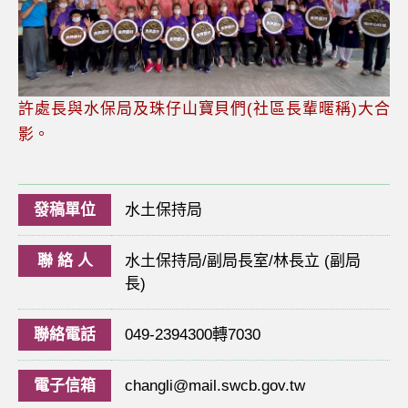
許處長與水保局及珠仔山寶貝們(社區長輩暱稱)大合
影。
發稿單位
水土保持局
聯 絡 人
水土保持局/副局長室/林長立 (副局
長)
聯絡電話
049-2394300轉7030
電子信箱
changli@mail.swcb.gov.tw