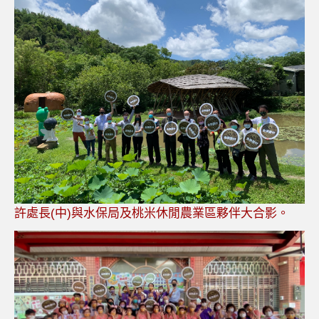
許處長(中)與水保局及桃米休閒農業區夥伴大合影。