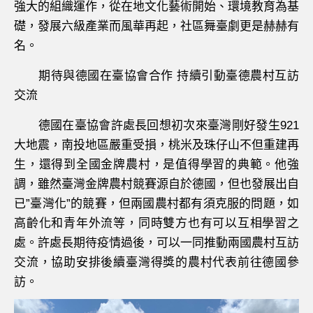
強大的組織運作，從在地文化藝術開始、環境教育為基
礎，發展六級產業而風華再起，社區舞臺劇更是赫赫有
名。
期待與德國在臺協會合作 持續引動臺德農村互訪
交流
德國在臺協會許處長回想初次來臺灣剛好發生921
大地震，南投地區嚴重受損，桃米及珠仔山不但重建再
生，還得到全國金牌農村，是值得學習的典範。他強
調，雖然臺灣金牌農村競賽源自於德國，但也發展出自
已”臺灣化”的競賽，但兩國農村都有須克服的問題，如
高齡化和青年外流等，同時雙方也有可以互相學習之
處。許處長期待疫情過後，可以一同推動兩國農村互訪
交流，協助安排後續臺灣得獎的農村代表前往德國參
訪。