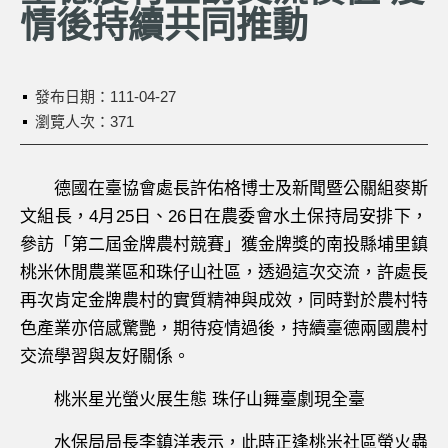
情後持續共同推動
發布日期：
111-04-27
瀏覽人次：371
德國在臺協會處長許佑格博士及新聞暨公關組麥斯
文組長，4月25日、26日在農委會水土保持局安排下，
參訪「第二屆金牌農村競賽」獲金牌獎的南投縣埔里鎮
桃米休閒農業區和珠仔山社區，透過這次交流，許處長
再次肯定金牌農村的實質精神與成效，同時對於農村特
色產業亦倍感驚艷，期待疫情過後，持續臺德兩國農村
交流學習與友好關係。
桃米星光螢火展生態 珠仔山舞臺劇現全臺
水保局局長李鎮洋表示，此時正逢桃米社區螢火蟲