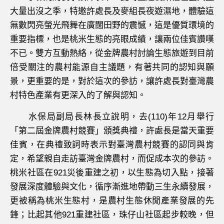
大量出沒之季，特邀許處長及麥組長夜遊濕地，體驗這
無數閃亮螢光飛舞在廣闊田野的震憾，這是優質環境的
重要指標，也是桃米生態的亮眼成績，讓兩位佳賓讚嘆
不已。雙方互動熱絡，從金牌農村討論生態旅遊到目前
倍受關注的農村能源自主議題，有著共同的認知與願
景，更重要的是，對於這次的參訪，讓許處長對臺灣農
村特色產業有更深入的了解與認知。
水保局副局長林長立說明，去(110)年12月舉行
「第二屆金牌農村競賽」頒獎典禮，許處長是當天重要
佳賓，在典禮致詞時表示對臺灣農村競賽的認同與肯
定，希望親自走訪臺灣金牌農村，而促成本次的參訪。
桃米社區在921災後重建之初，以生態為切入點，接著
發展深度體驗與文化，循序漸進地帶動三生永續發展，
更被稱為桃米生態村，是農村生態休閒產業發展的先
鋒；比起其他921重建社區，珠仔山社區起步較晚，但