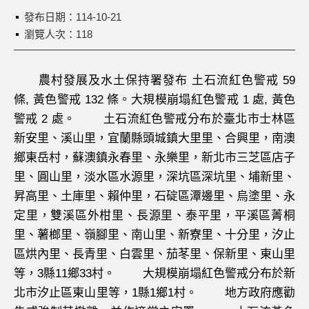
發布日期：
114-10-21
瀏覽人次：118
農村發展及水土保持署發布 土石流紅色警戒 59
條, 黃色警戒 132 條。大規模崩塌紅色警戒 1 處, 黃色
警戒 2 處。 土石流紅色警戒分布於臺北市士林區
新安里、溪山里，宜蘭縣頭城鎮大里里、合興里，南澳
鄉東岳村，蘇澳鎮永春里、永樂里，新北市三芝區店子
里、圓山里，淡水區水源里，深坑區深坑里、埔新里、
昇高里、土庫里、賴仲里，石碇區潭邊里、烏塗里、永
定里，雙溪區外柑里、長源里、泰平里，平溪區菁桐
里、薯榔里、嶺腳里、南山里、新寮里、十分里，汐止
區烘內里、長青里、白雲里、茄苳里、保新里、東山里
等，3縣11鄉33村。 大規模崩塌紅色警戒分布於新
北市汐止區東山里等，1縣1鄉1村。 地方政府應勸