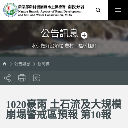
跳
農
到
業
主
部
要
農
內
村
容
發
區
展
塊
及
水
土
保
公告訊息
持
署
南
投
分
水保做好沒煩惱 農村幸福樣樣好
署
全
球
資
訊
網
公告訊息
新聞稿
展
開
社
群
按
1020豪雨 土石流及大規模
鈕
崩塌警戒區預報 第10報