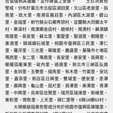
告或強制其撤離，並作適當之安置。 土石流黃色
警戒，分布於臺北市北投區湖田里，文山區老泉里、指
南里、政大里，南港區舊莊里，內湖區大湖里、碧山
里、金瑞里，新竹縣尖石鄉秀巒村，宜蘭縣大同鄉太平
村、寒溪村，南澳鄉金岳村、碧候村、南澳村，蘇澳鎮
南建里、長安里、蘇北里、聖愛里、聖湖里、朝陽里、
東澳里，頭城鎮石城里，桃園市復興區三民里、澤仁
里、羅浮里、三光里、華陵里、義盛里，基隆市七堵區
瑪西里、友二里、瑪南里、長安里、泰安里、長興里，
暖暖區暖東里、碇內里、過港里，新北市三峽區弘道
里、金圳里、五寮里、插角里、有木里、竹崙里、安坑
里、嘉添里，新店區日興里、雙城里、德安里、塗潭
里、廣興里、龜山里、屈尺里、員潭里、美潭里、青潭
里、中興里，烏來區信賢里，瑞芳區瑞濱里、新峰里、
東和里、傑魚里、上天里、碩仁里等，6縣16鄉63村。
大規模崩塌黃色警戒分布於桃園市復興區華陵里，