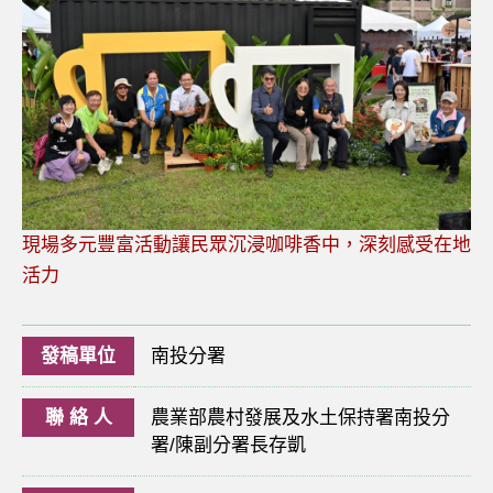
現場多元豐富活動讓民眾沉浸咖啡香中，深刻感受在地
活力
發稿單位
南投分署
聯 絡 人
農業部農村發展及水土保持署南投分
署/陳副分署長存凱