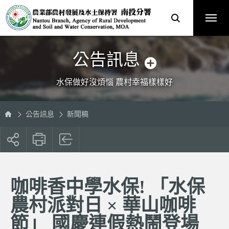
跳
農
到
業
主
部
要
農
內
村
容
發
區
展
塊
及
水
土
保
公告訊息
持
署
南
投
分
水保做好沒煩惱 農村幸福樣樣好
署
全
球
資
訊
網
公告訊息
新聞稿
展
開
社
群
按
咖啡香中學水保! 「水保
鈕
農村派對日 × 華山咖啡
節」 國慶連假熱鬧登場