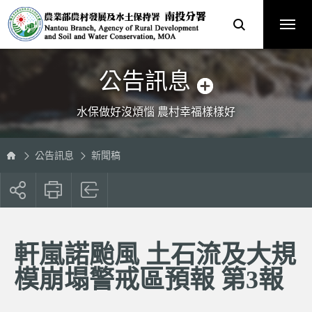
跳
農
到
業
主
部
要
農
內
村
容
發
區
展
塊
及
水
土
保
公告訊息
持
署
南
投
分
水保做好沒煩惱 農村幸福樣樣好
署
全
球
資
訊
網
公告訊息
新聞稿
展
開
社
群
按
軒嵐諾颱風 土石流及大規
鈕
模崩塌警戒區預報 第3報