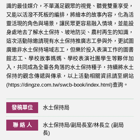
識的最佳媒介，不單滿足觀眾的視覺、聽覺雙重享受，
又能以活潑不死板的編排，將繪本的故事內容，化為活
靈活現的角色與場景，讓民眾更容易融入情境，並能設
身處地去了解水土保持、坡地防災、農村再生的知識，
這次活動除邀請現有水土保持推廣志工參與外，更試圖
廣邀非水土保持場域志工，但樂於投入表演工作的圖書
館志工、學校故事媽媽、學校表演社團學生等夥伴加
入，共同成為全臺各角落的水土保持種子，持續將水土
保持的觀念傳遞與傳承，以上活動相關資訊請至網站
(https://dingze.com.tw/swcb-book/index.html)查詢。
發稿單位
水土保持局
聯 絡 人
水土保持局/副局長室/林長立 (副局
長)