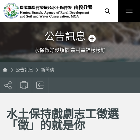
跳
農
到
業
主
部
要
農
內
村
容
發
區
展
塊
及
水
土
保
公告訊息
持
署
南
投
分
水保做好沒煩惱 農村幸福樣樣好
署
全
球
資
訊
網
公告訊息
新聞稿
展
開
社
群
按
水土保持戲劇志工徵選
鈕
「徵」的就是你