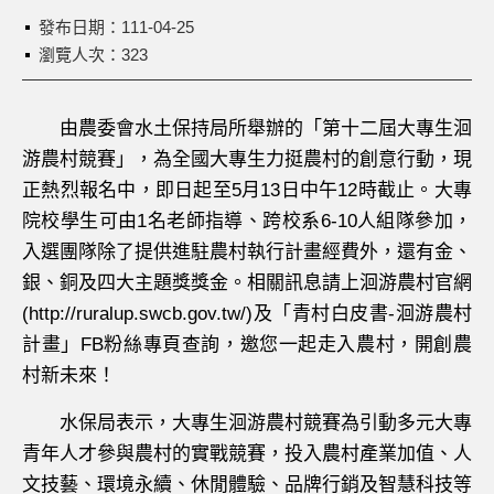
發布日期：
111-04-25
瀏覽人次：323
由農委會水土保持局所舉辦的「第十二屆大專生洄
游農村競賽」，為全國大專生力挺農村的創意行動，現
正熱烈報名中，即日起至5月13日中午12時截止。大專
院校學生可由1名老師指導、跨校系6-10人組隊參加，
入選團隊除了提供進駐農村執行計畫經費外，還有金、
銀、銅及四大主題獎獎金。相關訊息請上洄游農村官網
(http://ruralup.swcb.gov.tw/)及「青村白皮書-洄游農村
計畫」FB粉絲專頁查詢，邀您一起走入農村，開創農
村新未來！
水保局表示，大專生洄游農村競賽為引動多元大專
青年人才參與農村的實戰競賽，投入農村產業加值、人
文技藝、環境永續、休閒體驗、品牌行銷及智慧科技等