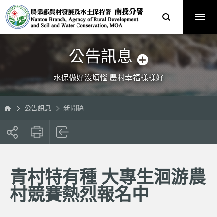
跳
農
到
業
主
部
要
農
內
村
容
發
區
展
塊
及
水
土
保
公告訊息
持
署
南
投
分
水保做好沒煩惱 農村幸福樣樣好
署
全
球
資
訊
網
公告訊息
新聞稿
展
開
社
群
按
青村特有種 大專生洄游農
鈕
村競賽熱烈報名中