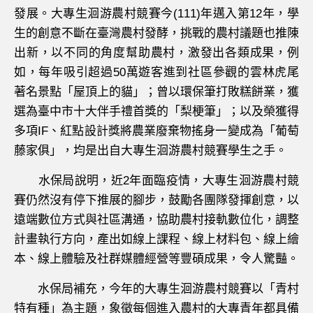
發展。大專生洄游農村競賽今(111)年邁入第12年，學
生的創意不斷在臺灣農村發酵，挑戰的農村議題也推陳
出新，以不同的角度幫助農村，激發出各類成果，例
如，每年吸引超過50萬遊客進到社區參觀的雲林虎尾
著名景點「屋頂上的貓」；曾以環保筆打敗糕餅業，獲
選為臺中市十大伴手禮首獎的「梨梗筆」；以及榮獲得
多項IF、紅點設計獎將農業廢棄物搖身一變成為「葡萄
藤家俱」，均是出自大專生洄游農村競賽學生之手。
水保局說明，近2年面臨疫情，大專生洄游農村競
賽仍然沒有停下推展的腳步，鼓勵各團隊發揮創意，以
遠端數位方式與社區溝通，協助農村接軌數位化，調整
計畫執行方向，產出如線上課程、線上材料包、線上繪
本、線上體驗及社群媒體經營等豐碩成果，令人驚豔。
水保局補充，今年的大專生洄游農村競賽以「青村
特有種」為主題，象徵每個進入農村的大專青年都具備