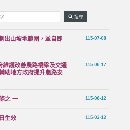
關
鍵
字
頃)劃出山坡地範圍，並自即
115-07-08
搜
尋
府維護改善農路橋梁及交通
115-06-17
輔助地方政府提升農路安
條之 一
115-06-12
日生效
115-03-12