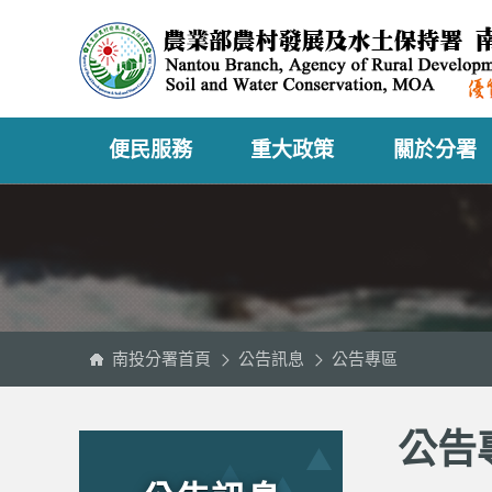
跳
農
到
業
主
部
要
農
內
村
容
發
區
展
塊
及
水
土
保
持
署
便民服務
重大政策
關於分署
南
投
分
署
全
球
資
訊
網
南投分署首頁
公告訊息
公告專區
:::
:::
公告