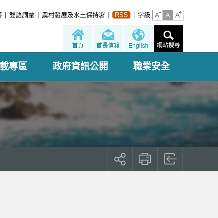
答
雙語詞彙
農村發展及水土保持署
RSS
字級
網站搜尋
首頁
首長信箱
English
載專區
政府資訊公開
職業安全
展
開
社
群
按
鈕