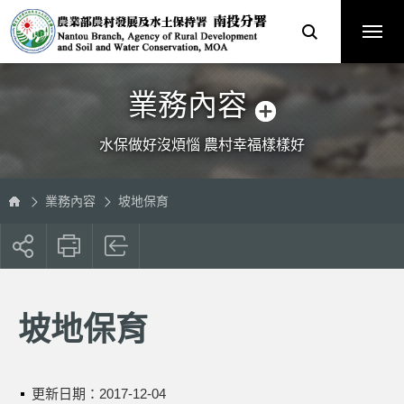
跳
農
到
業
主
部
要
農
內
村
容
發
區
展
塊
及
水
土
保
業務內容
持
署
南
投
分
水保做好沒煩惱 農村幸福樣樣好
署
全
球
資
訊
網
業務內容
坡地保育
展
開
社
群
按
坡地保育
鈕
更新日期：
2017-12-04