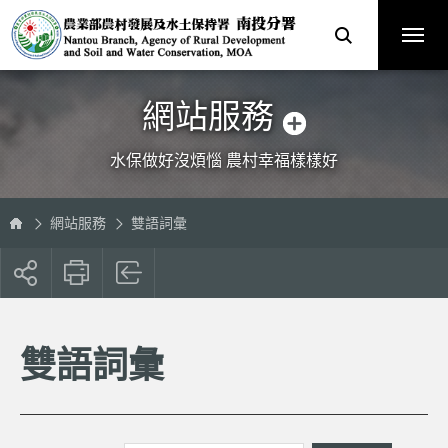
跳
農
到
業
主
部
要
農
內
村
容
發
區
展
塊
及
水
土
保
網站服務
持
署
南
投
分
水保做好沒煩惱 農村幸福樣樣好
署
全
球
資
訊
網
網站服務
雙語詞彙
展
開
社
群
按
雙語詞彙
鈕