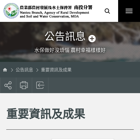
跳
農
到
業
主
部
要
農
內
村
容
發
區
展
塊
及
水
土
保
公告訊息
持
署
南
投
分
水保做好沒煩惱 農村幸福樣樣好
署
全
球
資
訊
網
公告訊息
重要資訊及成果
展
開
社
群
按
重要資訊及成果
鈕