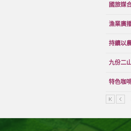
國旅媒
漁業廣
持續以
九份二
特色咖