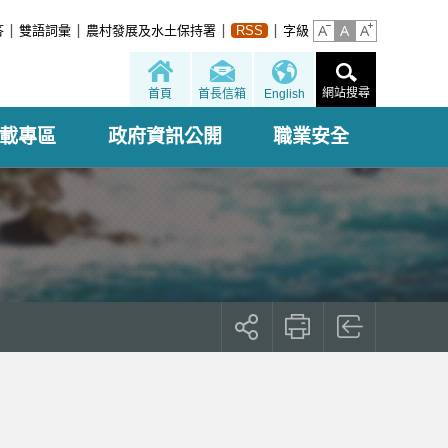
答
雙語詞彙
農村發展及水土保持署
RSS
字級
網站搜尋
首頁
首長信箱
English
載專區
政府資訊公開
職業安全
展
開
社
群
按
鈕