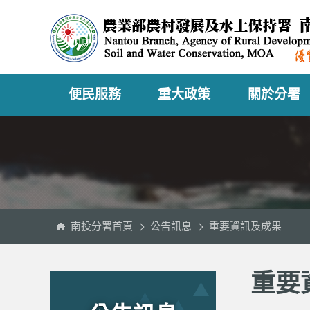
跳
農
到
業
主
部
要
農
內
村
容
發
區
展
塊
及
水
土
保
持
署
便民服務
重大政策
關於分署
南
投
分
署
全
球
資
訊
網
南投分署首頁
公告訊息
重要資訊及成果
:::
:::
重要