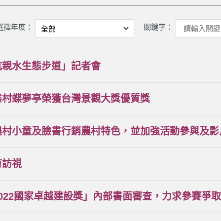
選擇年度：
關鍵字：
坑親水生態步道」記者會
態村蝶夢亭榮獲台灣景觀大獎優質獎
農村小童及臉書行銷農村特色，並加強活動參與及影
育訪視
022國家卓越建設獎」內部書面審查，力求參賽爭