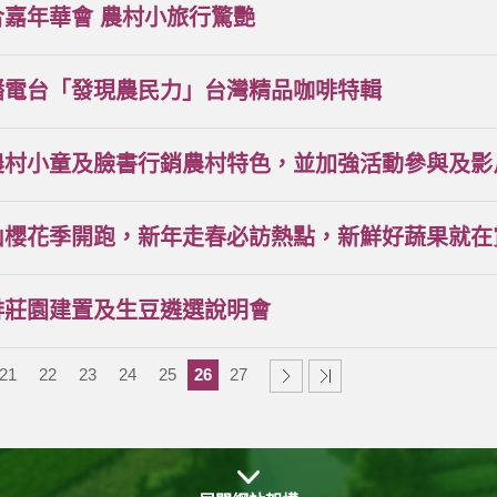
合嘉年華會 農村小旅行驚艷
播電台「發現農民力」台灣精品咖啡特輯
農村小童及臉書行銷農村特色，並加強活動參與及影
山櫻花季開跑，新年走春必訪熱點，新鮮好蔬果就在
啡莊園建置及生豆遴選說明會
21
22
23
24
25
26
27