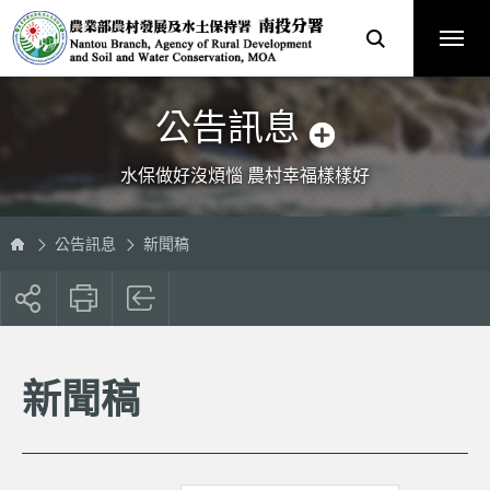
跳
農
到
業
主
部
要
農
內
村
容
發
區
展
塊
及
水
土
保
公告訊息
持
署
南
投
分
水保做好沒煩惱 農村幸福樣樣好
署
全
球
資
訊
網
公告訊息
新聞稿
展
開
社
群
按
新聞稿
鈕